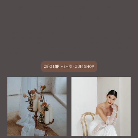
leidenschaft + mut Deko
Verleih Allgäu
Unser ständig wachsendes Lager an Miet-Artikeln umfasst unter
anderem Mobiliar, wie Tische und Stühle, Traubögen und
Fotorahmen und alle möglichen Dekorations-Artikel für die
Festtafel, wie auch Snack- und Candybars und eine Prosecco-
Wand, bis hin zu Lichttechnik, etc.
ZEIG MIR MEHR! - ZUM SHOP