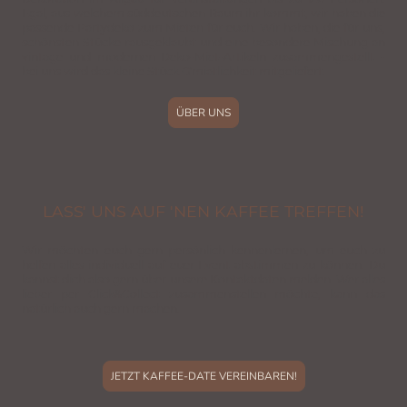
Egal, aus welchem süddeutschen Raum ihr kommt, wir haben die
passende Partydeko zum Mieten für euch. Wir haben, die für uns,
schönsten Stücke rausgeklaubt und eine besondere Mischung an
vintage und modernen Deko-Miet-Artikeln zusammengestellt -
bei uns wird das kleine Stück G'miatlichkeit mitgeliefert.
ÜBER UNS
LASS' UNS AUF 'NEN KAFFEE TREFFEN!
Wir möchten euch gern persönlich kennenlernen, um euch zu
helfen alles individuell auf euer Event abstimmen zu können. Du
kannst dich also gern über unsere Kontaktdaten melden. Wer alles
lieber per Click&Collect zusammenstellen möchte, kann das
natürlich auch gern machen.
JETZT KAFFEE-DATE VEREINBAREN!